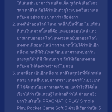
ให้เล่นเช่น บาคาร่า แบล็คแจ็ค รูเล็ตต์ เสือมังกร
ฯลฯ คาสิโน ถือได้ว่าเป็นตัวชูโรงของเว็บเราเลย
ครับผม อย่างเช่น บาคาร่า เสือมังกร
แทงกีฬาออนไลน์ ในหมวดนี้ก็เป็นที่นิยมไม่แพ้กัน
ที่เด่นในหมวดนี้เลยก็คือ แทงบอลออนไลน์ แทง
บาสเกตบอลออนไลน์ แทงวอลเลย์บอลออนไลน์
แทงเทนนิสออนไลน์ ฯลฯ หมวดนี้นับได้ว่าเป็นอีก
หนึ่งหมวดที่มีเงินไหลเวียนมหาศาลแทบทุกวัน
และทุกกีฬาที่มี มีแทบทุก ๆ ลีกให้เลือกแทงเลย
ครับผม ไม่ต้องห่วงว่าจะมีไม่ครบ
เกมสล็อต เป็นอีกหนึ่งเกมคาสิโนสุดฮิตที่ที่นักพนัน
หลาย ๆ คนชื่นชอบมากเพราะเกมคาสิโนประเภท
นี้ ใช้ต้นทุนน้อยมากเลยครับผม แต่กำไรที่ได้นั้น
เรียกได้ว่า เป็นเศรษฐีใหม่เลยก็ว่าได้ ค่ายเกมยิง
ปลาในสโบนั้น PRAGMATIC PLAY, Simple
Play, Pocket Game Soft 3 ค่ายนี้เรียกว่าเป็น 3