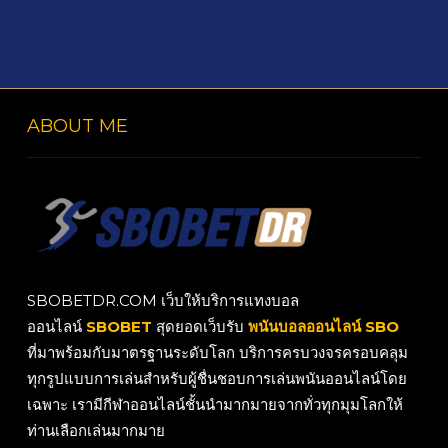
ABOUT ME
SBOBETDR.COM เว็บให้บริการแทงบอล
ออนไลน์
SBOBET
สุดยอดเว็บรับ
พนันบอลออนไลน์ SBO
ที่มาพร้อมกับมาตรฐานระดับโลก บริการครบวงจรครอบคลุม
ทุกรูปแบบการเล่นสำหรับผู้ชื่นชอบการเล่นพนันออนไลน์โดย
เฉพาะ เรามีกีฬาออนไลน์ชั้นนำมากมายจากทั่วทุกมุมโลกให้
ท่านเลือกเล่นมากมาย