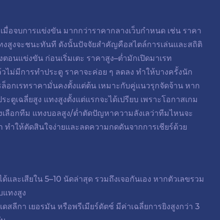
เมื่อจบการแข่งขัน
มากกว่าราคากลางเว็บกำหนด
เช่น ราคา
ที่แทงสูงจะชนะทันที ดังนั้นปัจจัยสำคัญคือสไตล์การเล่นและสถิติ
างตอนแข่งขัน
ก่อนเริ่มเตะ ราคาสูง–ต่ำมักเปิดมาเรท
้วไม่มีการทำประตู ราคาจะค่อย ๆ ลดลง ทำให้บางครั้งนัก
ล็อกเรทราคามั่นคงตั้งแต่ต้น
เหมาะกับคู่แนวรุกจัดจ้าน
หาก
งประตูเฉลี่ยสูง แทงสูงตั้งแต่แรกจะได้เปรียบ เพราะโอกาสเกม
งเลือกทีม
แทงบอลสูง/ต่ำตัดปัญหาความลังเลว่าทีมไหนจะ
ำ ทำให้ตัดสินใจง่ายและลดความกดดันจากการเชียร์ด้วย
ทำได้และเสียใน 5–10 นัดล่าสุด รวมถึงเจอกันเอง หากตัวเลขรวม
ับแทงสูง
ดสลีกา เยอรมัน หรือพรีเมียร์ดัตช์ มีค่าเฉลี่ยการยิงสูงกว่า 3