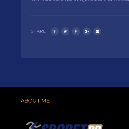
SHARE:
ABOUT ME