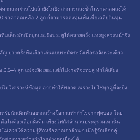
ับ
ต่หากเกมผ่านไปแล้วยังไม่ยิง สามารถลงซ้ำในราคาลดลงได้
30 ราคาลดเหลือ 2 ลูก ก็สามารถลงทุนเพิ่มเพื่อเฉลี่ยต้นทุน
ีมเล็ก มักเปิดบุกและยิงประตูได้หลายครั้ง แทงสูงล่วงหน้าจึง
 บางครั้งทีมเลือกเล่นแบบระมัดระวังเพื่อรอจังหวะเดียว
ง 3.5–4 ลูก แม้จะยิงเยอะแต่ก็ไม่ง่ายที่จะทะลุ ทำให้เสี่ยง
ยไม่วิเคราะห์ข้อมูล อาจทำให้พลาด เพราะไม่ใช่ทุกคู่ที่จะยิง
จสำหรับนักเดิมพันอยากสร้างโอกาสทำกำไรจากฟุตบอล โดย
็งคือไม่ต้องเลือกฝั่งทีม เพียงโฟกัสจำนวนประตูรวมเท่านั้น
ม่ควรใช้ความรู้สึกหรือคาดเดาล้วน ๆ เมื่อรู้จักเลือกคู่
อีกช่องทางสร้างกำไรอย่างต่อเนื่องได้